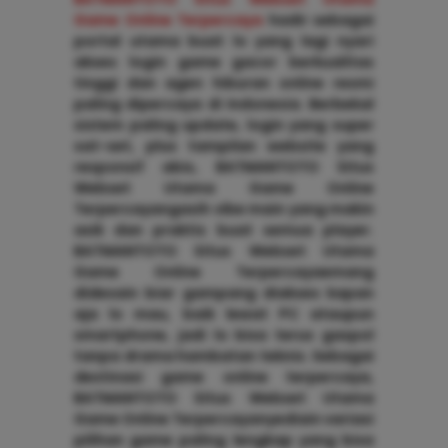
Game Online Terpercaya
hadir sebagai
portal utama buat lo yang lagi nyari
akses login game gacor berkualitas
tinggi dan agen hiburan online resmi
paling dipercaya di Indonesia. Berbekal
sistem paling update, login yang super
sat-set, plus tampilan website yang
responsif abis, BATMANTOTO Situs
Webset Utama Game Online
Terpercayangasih vibe main yang makin
asik dan praktis buat semua player.
BATMANTOTO Situs Webset Utama
Game Online Terpercayaemang
didesain biar gampang diakses kapan
aja lo mau, baik lewat PC ataupun
smartphone, jadi lo bisa terus gaspol
tanpa drama hambatan teknis. Sebagai
destinasi game online terpercaya,
BATMANTOTO Situs Webset Utama
Game Online Terpercayanyediain variasi
pilihan game paling lengkap yang bisa