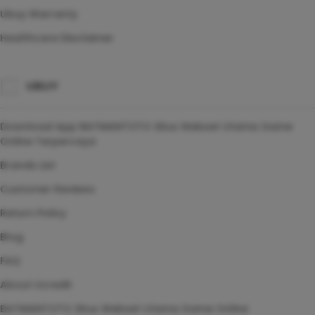
Ubuy Warranty
Healthcare Disclaimer
UBUY
Download App BATMANTOTO Situs Webset Utama Game
Online Terpercaya
Brands List
Customer Reviews
Return Policy
Blog
FAQ
About Ucredit
BATMANTOTO Situs Webset Utama Game Online