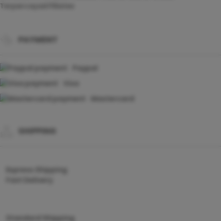
TerpercayaAffiliates
PAYMENT
Paypal
Visa
Mastercard
SHIPPING
Express Shipping
Fast Delivery
Standard Shipping