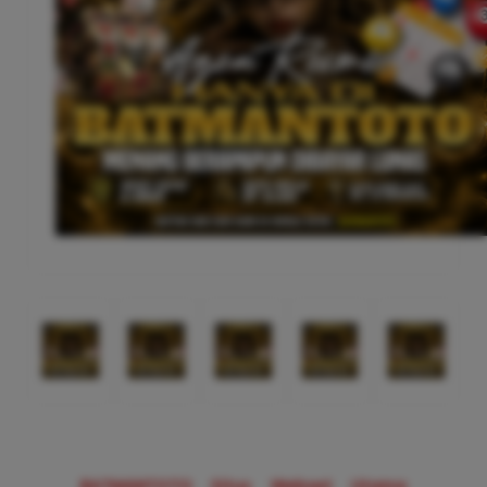
BATMANTOTO Situs Webset Utama