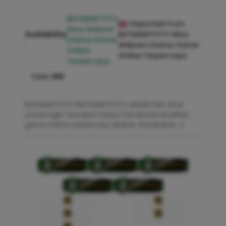
BATMANTOTO
Imported from
Situs Webset
Availability
BATMANTOTO Situs
Utama Game
:
Webset Utama Game
Online
Online Terpercaya
Terpercaya
Color :
RED
BATMANTOTO BATMANTOTO adalah link situs
untuk login tercepat tanpa hambatan kualitas
game online terpercaya silakan di buktikan .!!