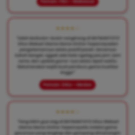
Pemain: Fikri – Makassar
★★★★☆
"Udah berbulan-bulan nongkrong di BATMANTOTO
Situs Webset Utama Game Online Terpercayadan
pengalamannya selalu positif parah. Servernya
kokoh banget, nggak ada kata ngelag pas jam-jam
rame, dan update game-nya selalu tepat waktu.
Rekomendasi wajib buat pemburu game kualitas
tinggi!"
Pemain: Dika – Medan
★★★★☆
"Yang bikin gue sreg di BATMANTOTO Situs Webset
Utama Game Online Terpercayaitu koleksi game
gacornya yang lengkap dan gampang dimenangin.