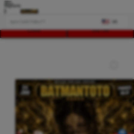
Explore
US
LOGIN
DAFTAR