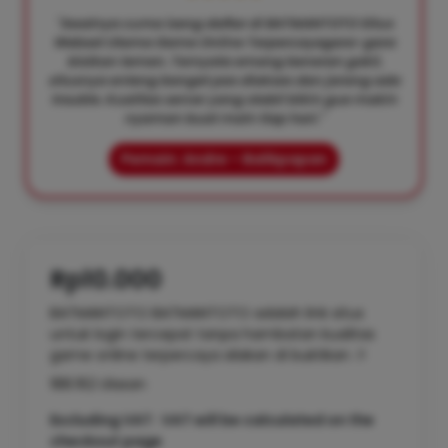
"Awalnya cuma iseng daftar di BATMANTOTO Situs
Webset Utama Game Online Terpercayagara-gara
bisikan temen. Ternyata emang beneran gokil,
situsnya enteng banget pas diakses dan jarang ada
trouble. Kualitas server yang stabil bikin gue makin
nyaman buat main tiap hari."
Pemain: Andre – Balikpapan
Rp10.000
BATMANTOTO BATMANTOTO adalah link situs
untuk login tercepat tanpa hambatan kualitas
game online terpercaya silakan di buktikan .!!
188.162 Ulasan
Excluding VAT : VAT will be calculated on the
checkout page