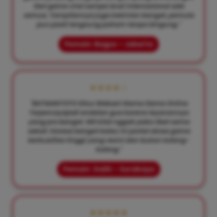
Dari game viral sampe level internasional ada
semua. Tampilannya juga kekinian banget, pemula
pun pasti langsung paham tanpa bingung."
Pemain: Bagus – Jakarta
★★★★☆
"BATMANTOTO Situs Webset Utama Game Online
Terpercayajadi andalan gue karena layanannya
yang pro banget. WD kilat nggak pake ribet sama
sekali. Kerasa banget kalau ini portal akses game
berkualitas tinggi yang resmi dan bukan kaleng-
kaleng."
Pemain: Galih – Surabaya
★★★★★