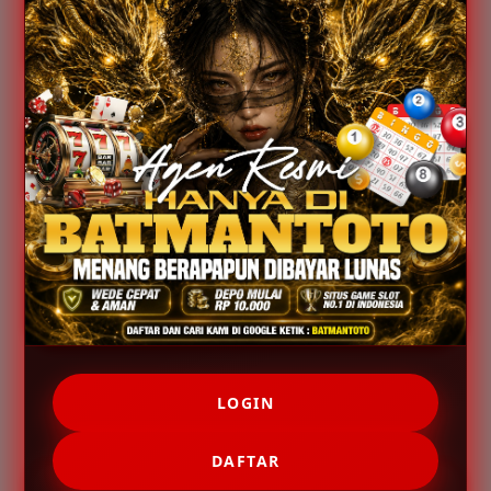
Berapa lama nunggu deposit sama
withdraw di BATMANTOTO Situs Webset
Utama Game Online Terpercaya?
Login di BATMANTOTO Situs Webset
Utama Game Online Terpercayabeneran
aman dan anti-lag gak?
Kenapa sih banyak pro player betah
banget di BATMANTOTO Situs Webset
Utama Game Online Terpercaya?
KATA MEREKA TENTANG KAMI
LOGIN
DAFTAR